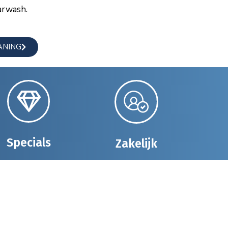
arwash.
ANING
Specials
Zakelijk