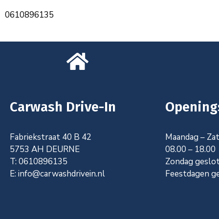
0610896135
Carwash Drive-In
Opening
Fabriekstraat 40 B 42
Maandag – Za
5753 AH DEURNE
08.00 – 18.00
T: 0610896135
Zondag g
eslo
E: info@carwashdrivein.nl
Feestdagen g