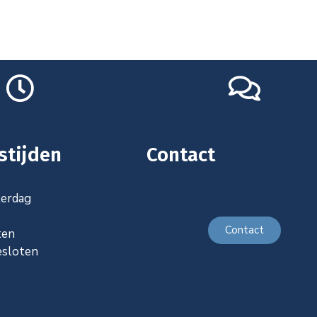
stijden
Contact
terdag
Contact
ten
esloten